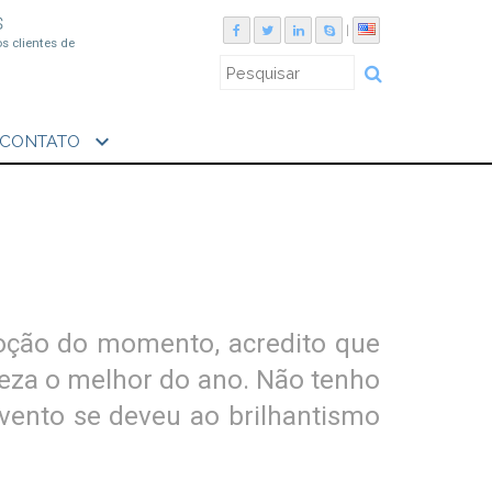
S
|
os clientes de
expand_more
CONTATO
moção do momento, acredito que
eza o melhor do ano. Não tenho
evento se deveu ao brilhantismo