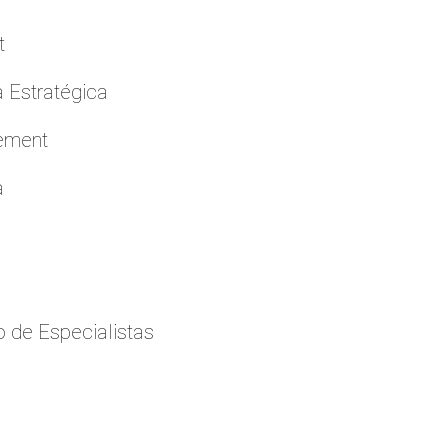
t
a Estratégica
cement
a
 de Especialistas