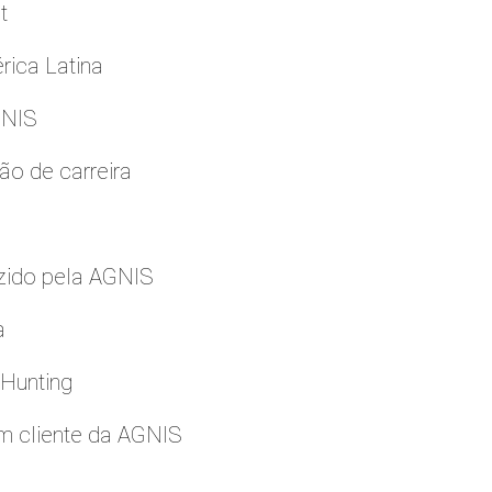
t
rica Latina
GNIS
ão de carreira
zido pela AGNIS
a
 Hunting
m cliente da AGNIS