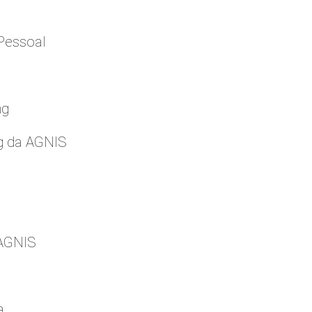
Pessoal
ng
g da AGNIS
 AGNIS
a