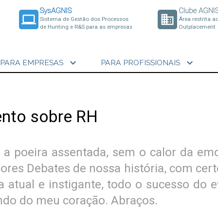
SysAGNIS
Clube AGNI
laptop
business
Sistema de Gestão dos Processos
Área restrita a
de Hunting e R&S para as empresas
Outplacement
expand_more
expand_more
PARA EMPRESAS
PARA PROFISSIONAIS
ento sobre RH
 a poeira assentada, sem o calor da e
res Debates de nossa história, com cert
 atual e instigante, todo o sucesso do 
undo do meu coração. Abraços.