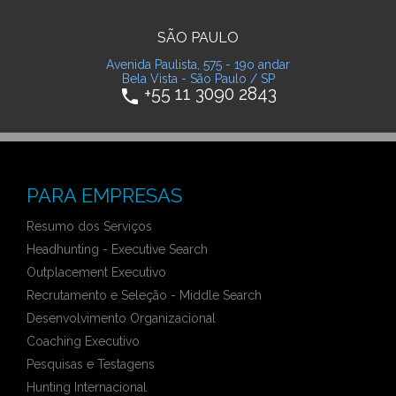
SÃO PAULO
Avenida Paulista, 575 - 19o andar
Bela Vista - São Paulo / SP
+55 11 3090 2843
phone
PARA EMPRESAS
Resumo dos Serviços
Headhunting - Executive Search
Outplacement Executivo
Recrutamento e Seleção - Middle Search
Desenvolvimento Organizacional
Coaching Executivo
Pesquisas e Testagens
Hunting Internacional