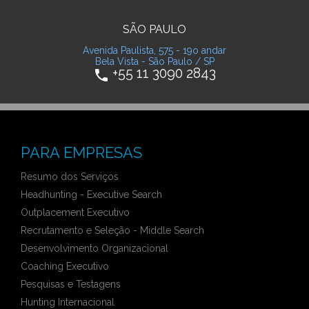
SÃO PAULO
Avenida Paulista, 575 - 19o andar
Bela Vista - São Paulo / SP
+55 11 3090 2843
phone
PARA EMPRESAS
Resumo dos Serviços
Headhunting - Executive Search
Outplacement Executivo
Recrutamento e Seleção - Middle Search
Desenvolvimento Organizacional
Coaching Executivo
Pesquisas e Testagens
Hunting Internacional