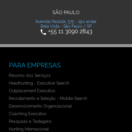
SÃO PAULO
Avenida Paulista, 575 - 19o andar
Bela Vista - São Paulo / SP
+55 11 3090 2843
phone
PARA EMPRESAS
Resumo dos Serviços
Headhunting - Executive Search
Outplacement Executivo
Recrutamento e Seleção - Middle Search
Desenvolvimento Organizacional
Coaching Executivo
Pesquisas e Testagens
Hunting Internacional