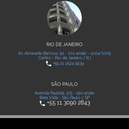
RIO DE JANEIRO
Av. Almirante Barroso, 91 - 10o andar - 1004/1005
Centro - Rio de Janeiro / RJ
phone
+55 21 2524 5939
SÃO PAULO
Avenida Paulista, 575 - 19o andar
Bela Vista - São Paulo / SP
+55 11 3090 2843
phone