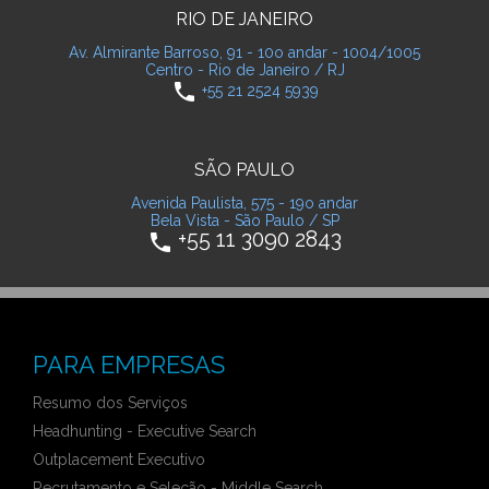
RIO DE JANEIRO
Av. Almirante Barroso, 91 - 10o andar - 1004/1005
Centro - Rio de Janeiro / RJ
phone
+55 21 2524 5939
SÃO PAULO
Avenida Paulista, 575 - 19o andar
Bela Vista - São Paulo / SP
+55 11 3090 2843
phone
PARA EMPRESAS
Resumo dos Serviços
Headhunting - Executive Search
Outplacement Executivo
Recrutamento e Seleção - Middle Search