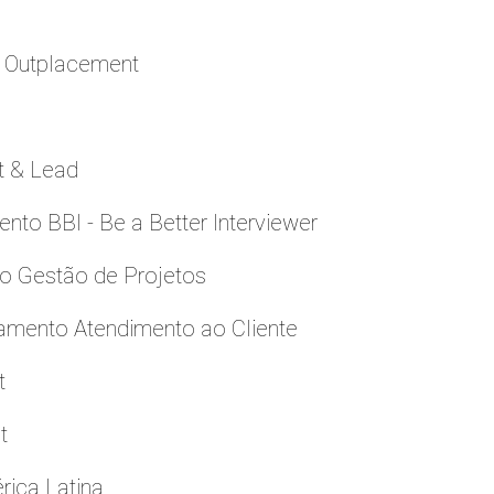
a Outplacement
t & Lead
to BBI - Be a Better Interviewer
to Gestão de Projetos
namento Atendimento ao Cliente
t
t
rica Latina