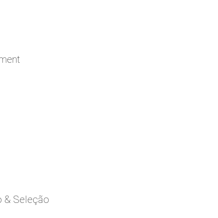
ement
o & Seleção