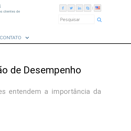
S
|
os clientes de
expand_more
CONTATO
ção de Desempenho
es entendem a importância da