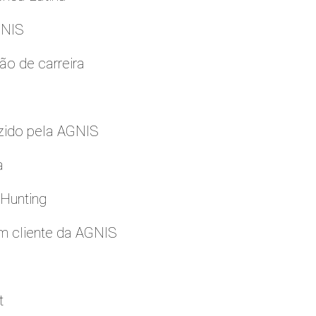
GNIS
ão de carreira
zido pela AGNIS
a
 Hunting
m cliente da AGNIS
t