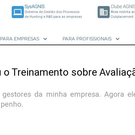
SysAGNIS
Clube AGNI
laptop
business
Sistema de Gestão dos Processos
Área restrita a
de Hunting e R&S para as empresas
Outplacement
expand_more
expand_more
PARA EMPRESAS
PARA PROFISSIONAIS
u o Treinamento sobre Avalia
s gestores da minha empresa. Agora el
mpenho.