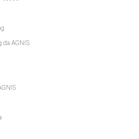
ng
g da AGNIS
 AGNIS
a