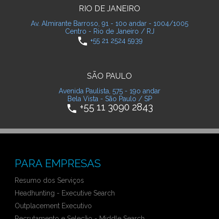
RIO DE JANEIRO
Av. Almirante Barroso, 91 - 10o andar - 1004/1005
Centro - Rio de Janeiro / RJ
phone
+55 21 2524 5939
SÃO PAULO
Avenida Paulista, 575 - 19o andar
Bela Vista - São Paulo / SP
+55 11 3090 2843
phone
PARA EMPRESAS
Resumo dos Serviços
Headhunting - Executive Search
Outplacement Executivo
Recrutamento e Seleção - Middle Search