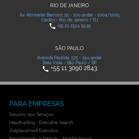
RIO DE JANEIRO
Av. Almirante Barroso, 91 - 10o andar - 1004/1005
Centro - Rio de Janeiro / RJ
phone
+55 21 2524 5939
SÃO PAULO
Avenida Paulista, 575 - 19o andar
Bela Vista - São Paulo / SP
+55 11 3090 2843
phone
PARA EMPRESAS
Resumo dos Serviços
Headhunting - Executive Search
Outplacement Executivo
Recrutamento e Seleção - Middle Search