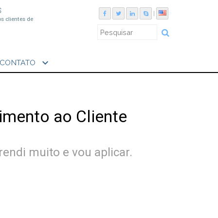
S
|
os clientes de
expand_more
CONTATO
imento ao Cliente
endi muito e vou aplicar.