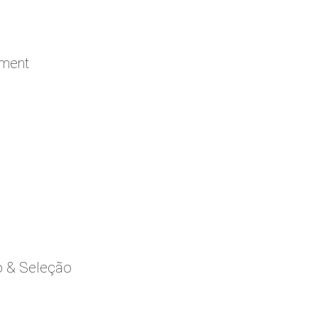
ement
o & Seleção