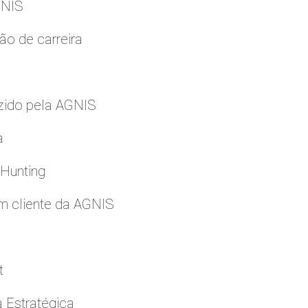
GNIS
ão de carreira
zido pela AGNIS
a
 Hunting
m cliente da AGNIS
t
a Estratégica