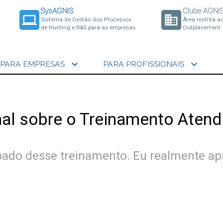
SysAGNIS
Clube AGNI
laptop
business
Sistema de Gestão dos Processos
Área restrita a
de Hunting e R&S para as empresas
Outplacement
expand_more
expand_more
PARA EMPRESAS
PARA PROFISSIONAIS
nal sobre o Treinamento Atend
ipado desse treinamento. Eu realmente apr