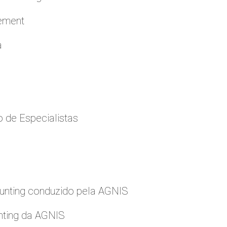
cement
a
 de Especialistas
nting conduzido pela AGNIS
nting da AGNIS