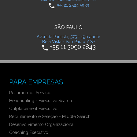
phone
+55 21 2524 5939
SÃO PAULO
Avenida Paulista, 575 - 19o andar
Bela Vista - São Paulo / SP
+55 11 3090 2843
phone
PARA EMPRESAS
Resumo dos Serviços
Headhunting - Executive Search
Outplacement Executivo
Recrutamento e Seleção - Middle Search
Desenvolvimento Organizacional
Coaching Executivo