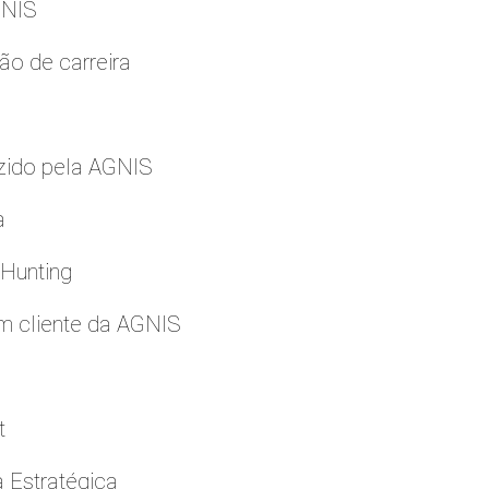
GNIS
ão de carreira
zido pela AGNIS
a
 Hunting
m cliente da AGNIS
t
a Estratégica