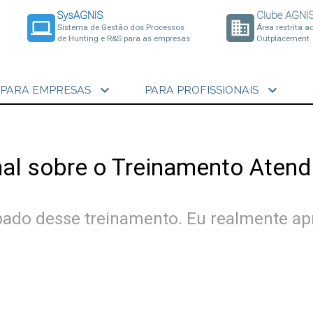
SysAGNIS
Clube AGNI
laptop
business
Sistema de Gestão dos Processos
Área restrita a
de Hunting e R&S para as empresas
Outplacement
expand_more
expand_more
PARA EMPRESAS
PARA PROFISSIONAIS
nal sobre o Treinamento Atend
ipado desse treinamento. Eu realmente apr