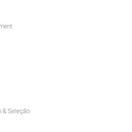
ement
o & Seleção