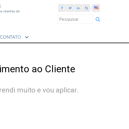
S
|
os clientes de
expand_more
CONTATO
imento ao Cliente
endi muito e vou aplicar.