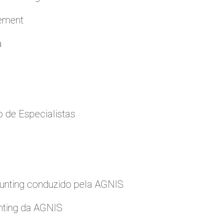
cement
a
 de Especialistas
nting conduzido pela AGNIS
nting da AGNIS