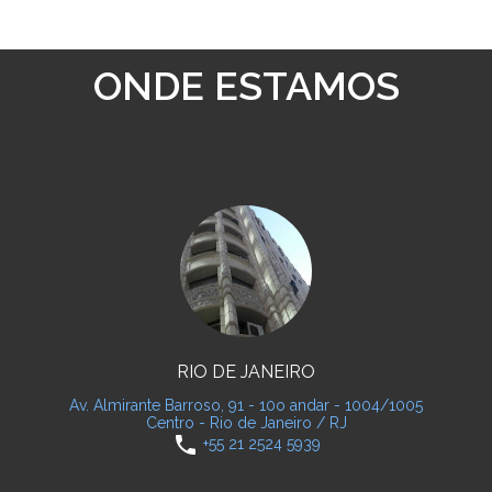
ONDE ESTAMOS
RIO DE JANEIRO
Av. Almirante Barroso, 91 - 10o andar - 1004/1005
Centro - Rio de Janeiro / RJ
phone
+55 21 2524 5939