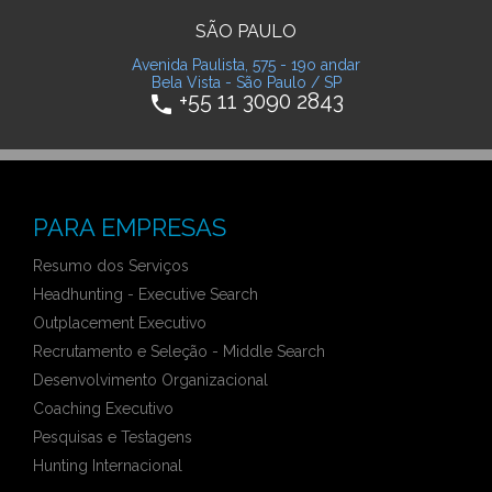
SÃO PAULO
Avenida Paulista, 575 - 19o andar
Bela Vista - São Paulo / SP
+55 11 3090 2843
phone
PARA EMPRESAS
Resumo dos Serviços
Headhunting - Executive Search
Outplacement Executivo
Recrutamento e Seleção - Middle Search
Desenvolvimento Organizacional
Coaching Executivo
Pesquisas e Testagens
Hunting Internacional