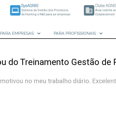
SysAGNIS
Clube AGNI
laptop
business
Sistema de Gestão dos Processos
Área restrita a
de Hunting e R&S para as empresas
Outplacement
expand_more
expand_more
PARA EMPRESAS
PARA PROFISSIONAIS
ou do Treinamento Gestão de 
motivou no meu trabalho diário. Excelent