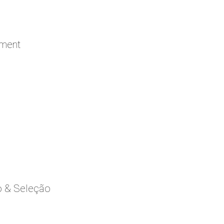
ement
o & Seleção