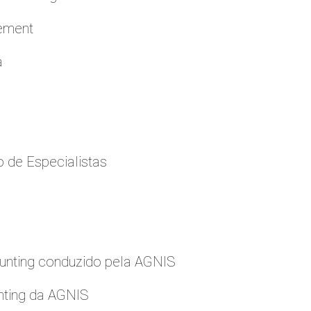
cement
a
 de Especialistas
nting conduzido pela AGNIS
nting da AGNIS