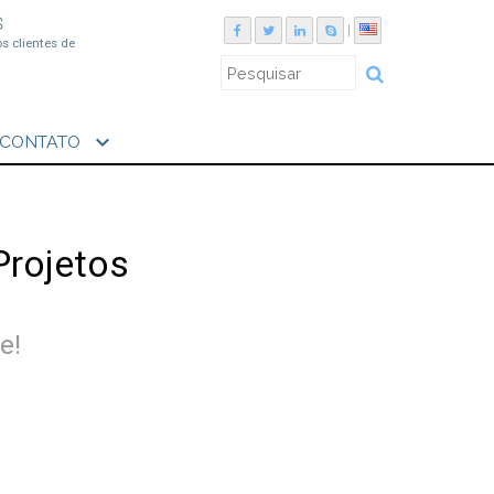
S
|
os clientes de
expand_more
CONTATO
Projetos
e!