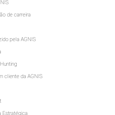
GNIS
ão de carreira
zido pela AGNIS
a
 Hunting
m cliente da AGNIS
t
a Estratégica