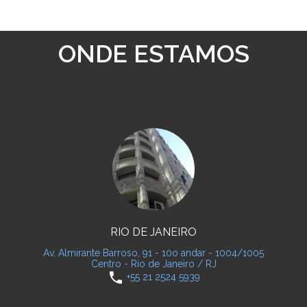
ONDE ESTAMOS
RIO DE JANEIRO
Av. Almirante Barroso, 91 - 10o andar - 1004/1005
Centro - Rio de Janeiro / RJ
phone
+55 21 2524 5939