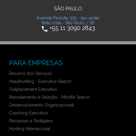
SÃO PAULO
Avenida Paulista, 575 - 19o andar
Bela Vista - São Paulo / SP
+55 11 3090 2843
phone
PARA EMPRESAS
Resumo dos Serviços
Headhunting - Executive Search
Outplacement Executivo
Recrutamento e Seleção - Middle Search
Desenvolvimento Organizacional
Coaching Executivo
Pesquisas e Testagens
Hunting Internacional