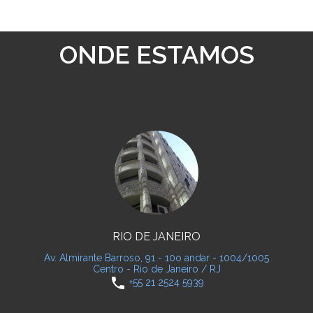
ONDE ESTAMOS
RIO DE JANEIRO
Av. Almirante Barroso, 91 - 10o andar - 1004/1005
Centro - Rio de Janeiro / RJ
phone
+55 21 2524 5939