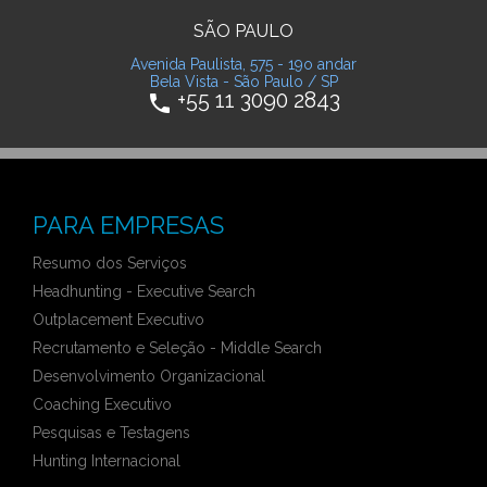
SÃO PAULO
Avenida Paulista, 575 - 19o andar
Bela Vista - São Paulo / SP
+55 11 3090 2843
phone
PARA EMPRESAS
Resumo dos Serviços
Headhunting - Executive Search
Outplacement Executivo
Recrutamento e Seleção - Middle Search
Desenvolvimento Organizacional
Coaching Executivo
Pesquisas e Testagens
Hunting Internacional