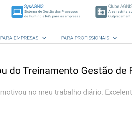
SysAGNIS
Clube AGNI
laptop
business
Sistema de Gestão dos Processos
Área restrita a
de Hunting e R&S para as empresas
Outplacement
expand_more
expand_more
PARA EMPRESAS
PARA PROFISSIONAIS
ou do Treinamento Gestão de 
motivou no meu trabalho diário. Excelent