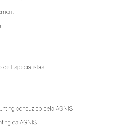
cement
a
 de Especialistas
nting conduzido pela AGNIS
nting da AGNIS