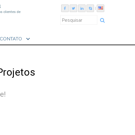
S
|
os clientes de
expand_more
CONTATO
Projetos
e!