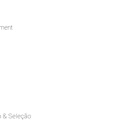
ement
o & Seleção