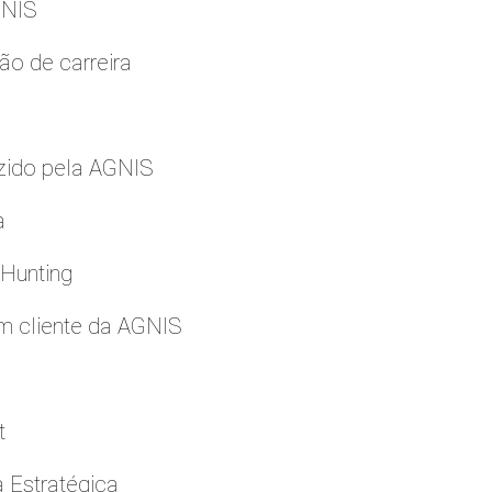
GNIS
ão de carreira
zido pela AGNIS
a
 Hunting
m cliente da AGNIS
t
a Estratégica