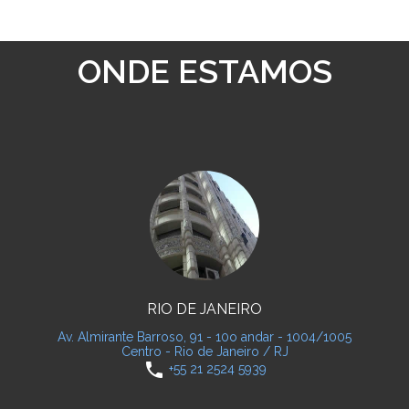
ONDE ESTAMOS
RIO DE JANEIRO
Av. Almirante Barroso, 91 - 10o andar - 1004/1005
Centro - Rio de Janeiro / RJ
phone
+55 21 2524 5939