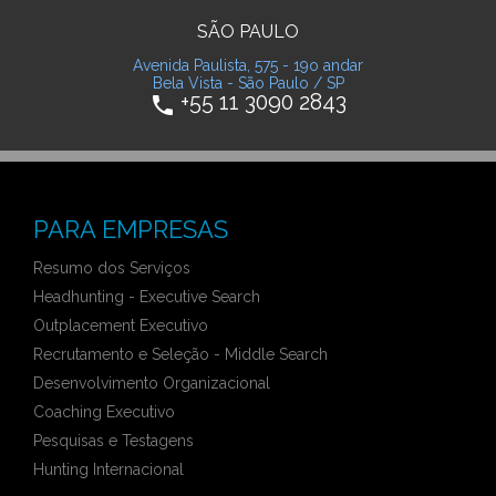
SÃO PAULO
Avenida Paulista, 575 - 19o andar
Bela Vista - São Paulo / SP
+55 11 3090 2843
phone
PARA EMPRESAS
Resumo dos Serviços
Headhunting - Executive Search
Outplacement Executivo
Recrutamento e Seleção - Middle Search
Desenvolvimento Organizacional
Coaching Executivo
Pesquisas e Testagens
Hunting Internacional