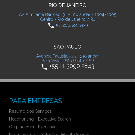
RIO DE JANEIRO
Av. Almirante Barroso, 91 - 10o andar - 1004/1005
Centro - Rio de Janeiro / RJ
phone
+55 21 2524 5939
SÃO PAULO
Avenida Paulista, 575 - 19o andar
Bela Vista - São Paulo / SP
+55 11 3090 2843
phone
PARA EMPRESAS
Resumo dos Serviços
Headhunting - Executive Search
Outplacement Executivo
Recrutamento e Seleção - Middle Search