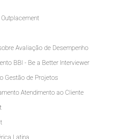
a Outplacement
 sobre Avaliação de Desempenho
to BBI - Be a Better Interviewer
to Gestão de Projetos
namento Atendimento ao Cliente
t
t
rica Latina