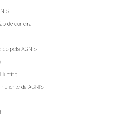
GNIS
ão de carreira
zido pela AGNIS
a
 Hunting
m cliente da AGNIS
t