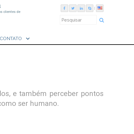
S
|
os clientes de
expand_more
CONTATO
-los, e também perceber pontos
e como ser humano.