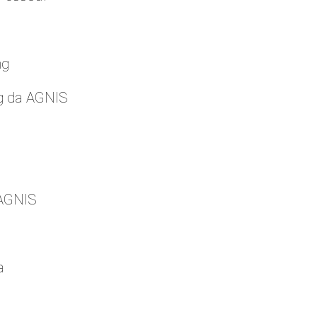
ng
g da AGNIS
 AGNIS
a