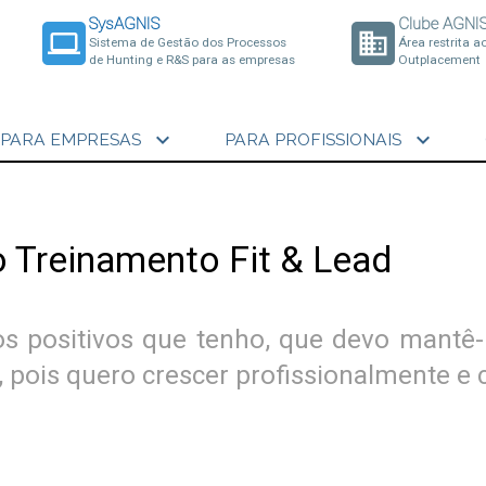
SysAGNIS
Clube AGNI
laptop
business
Sistema de Gestão dos Processos
Área restrita a
de Hunting e R&S para as empresas
Outplacement
expand_more
expand_more
PARA EMPRESAS
PARA PROFISSIONAIS
o Treinamento Fit & Lead
s positivos que tenho, que devo mantê
, pois quero crescer profissionalmente 