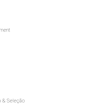
ement
o & Seleção