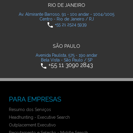
RIO DE JANEIRO
Av. Almirante Barroso, 91 - 10o andar - 1004/1005
Centro - Rio de Janeiro / RJ
phone
+55 21 2524 5939
SÃO PAULO
Avenida Paulista, 575 - 19o andar
Bela Vista - São Paulo / SP
+55 11 3090 2843
phone
PARA EMPRESAS
Resumo dos Serviços
Headhunting - Executive Search
Outplacement Executivo
Recrutamento e Seleção - Middle Search