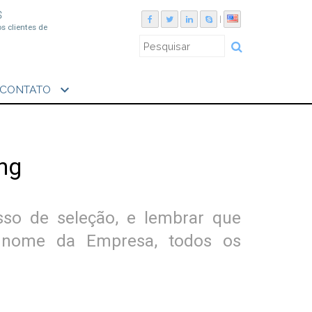
S
|
os clientes de
expand_more
CONTATO
ing
sso de seleção, e lembrar que
 nome da Empresa, todos os