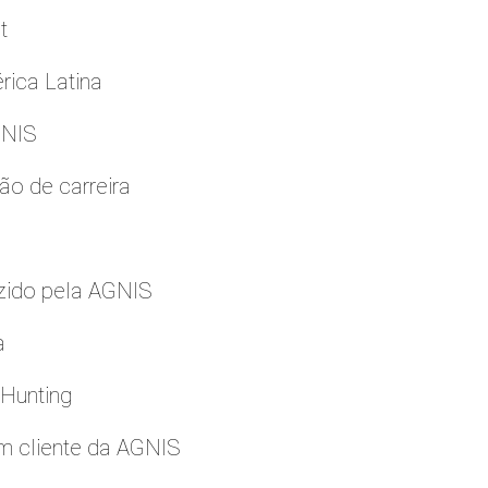
t
rica Latina
GNIS
ão de carreira
zido pela AGNIS
a
 Hunting
m cliente da AGNIS