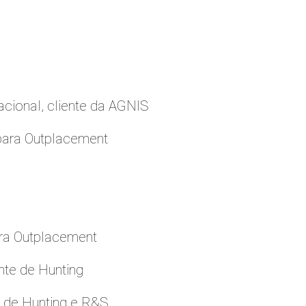
cional, cliente da AGNIS
para Outplacement
ara Outplacement
nte de Hunting
e de Hunting e R&S