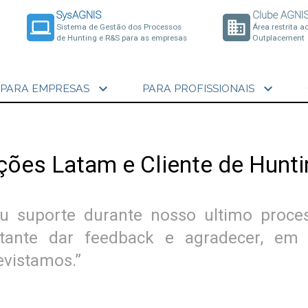
SysAGNIS
Clube AGNI
laptop
business
Sistema de Gestão dos Processos
Área restrita a
de Hunting e R&S para as empresas
Outplacement
expand_more
expand_more
PARA EMPRESAS
PARA PROFISSIONAIS
ações Latam e Cliente de Hunt
u suporte durante nosso ultimo proce
tante dar feedback e agradecer, em
evistamos.”