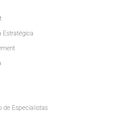
t
a Estratégica
cement
a
 de Especialistas