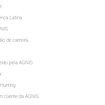
t
rica Latina
GNIS
ão de carreira
zido pela AGNIS
a
 Hunting
m cliente da AGNIS