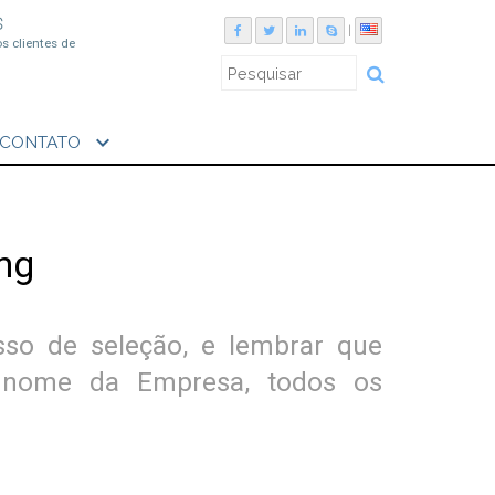
S
|
os clientes de
expand_more
CONTATO
ing
sso de seleção, e lembrar que
 nome da Empresa, todos os