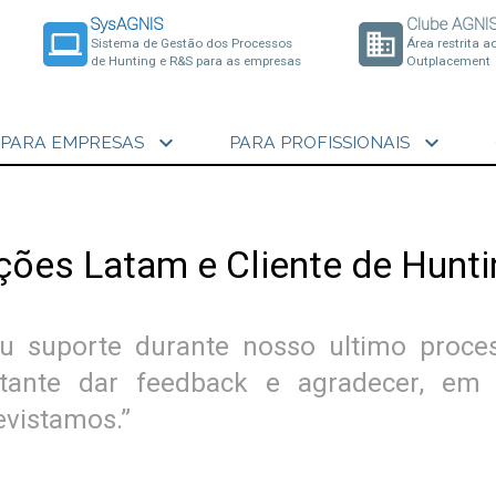
SysAGNIS
Clube AGNI
laptop
business
Sistema de Gestão dos Processos
Área restrita a
de Hunting e R&S para as empresas
Outplacement
expand_more
expand_more
PARA EMPRESAS
PARA PROFISSIONAIS
ações Latam e Cliente de Hunt
u suporte durante nosso ultimo proce
tante dar feedback e agradecer, em
evistamos.”