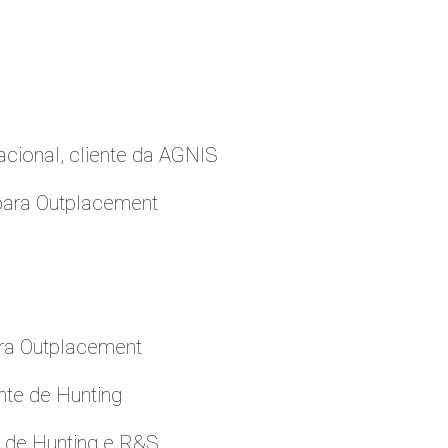
cional, cliente da AGNIS
para Outplacement
ara Outplacement
nte de Hunting
e de Hunting e R&S