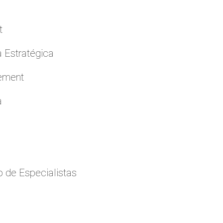
t
a Estratégica
cement
a
 de Especialistas