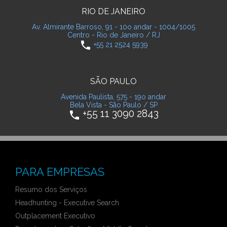
RIO DE JANEIRO
Av. Almirante Barroso, 91 - 10o andar - 1004/1005
Centro - Rio de Janeiro / RJ
phone
+55 21 2524 5939
SÃO PAULO
Avenida Paulista, 575 - 19o andar
Bela Vista - São Paulo / SP
+55 11 3090 2843
phone
PARA EMPRESAS
Resumo dos Serviços
Headhunting - Executive Search
Outplacement Executivo