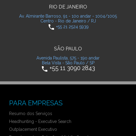
RIO DE JANEIRO
Av. Almirante Barroso, 91 - 10o andar - 1004/1005
Centro - Rio de Janeiro / RJ
phone
+55 21 2524 5939
SÃO PAULO
Avenida Paulista, 575 - 19o andar
Bela Vista - São Paulo / SP
+55 11 3090 2843
phone
PARA EMPRESAS
Resumo dos Serviços
Headhunting - Executive Search
Outplacement Executivo