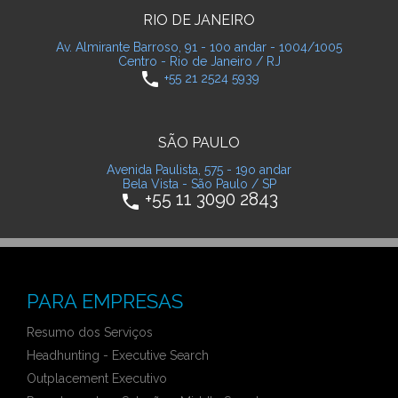
RIO DE JANEIRO
Av. Almirante Barroso, 91 - 10o andar - 1004/1005
Centro - Rio de Janeiro / RJ
phone
+55 21 2524 5939
SÃO PAULO
Avenida Paulista, 575 - 19o andar
Bela Vista - São Paulo / SP
+55 11 3090 2843
phone
PARA EMPRESAS
Resumo dos Serviços
Headhunting - Executive Search
Outplacement Executivo