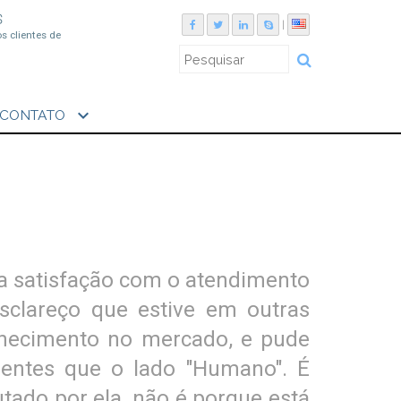
S
|
os clientes de
expand_more
CONTATO
a satisfação com o atendimento
sclareço que estive em outras
nhecimento no mercado, e pude
ientes que o lado "Humano". É
tado por ela, não é porque está