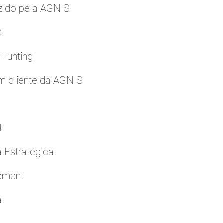
zido pela AGNIS
a
 Hunting
m cliente da AGNIS
t
a Estratégica
cement
a