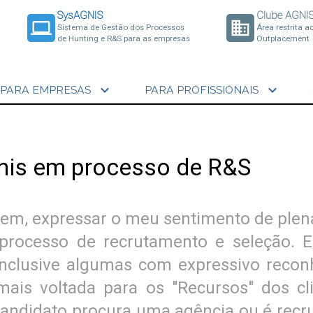
SysAGNIS
Clube AGNI
laptop
business
Sistema de Gestão dos Processos
Área restrita a
de Hunting e R&S para as empresas
Outplacement
expand_more
expand_more
PARA EMPRESAS
PARA PROFISSIONAIS
gnis em processo de R&S
em, expressar o meu sentimento de plen
rocesso de recrutamento e seleção. E
nclusive algumas com expressivo reco
mais voltada para os "Recursos" dos cl
ndidato procura uma agência ou é recru