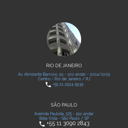
RIO DE JANEIRO
Av. Almirante Barroso, 91 - 10o andar - 1004/1005
Centro - Rio de Janeiro / RJ
phone
+55 21 2524 5939
SÃO PAULO
Avenida Paulista, 575 - 19o andar
Bela Vista - São Paulo / SP
+55 11 3090 2843
phone