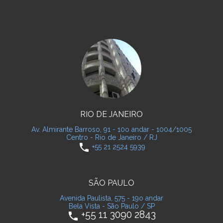
RIO DE JANEIRO
Av. Almirante Barroso, 91 - 10o andar - 1004/1005
Centro - Rio de Janeiro / RJ
phone
+55 21 2524 5939
SÃO PAULO
Avenida Paulista, 575 - 19o andar
Bela Vista - São Paulo / SP
+55 11 3090 2843
phone