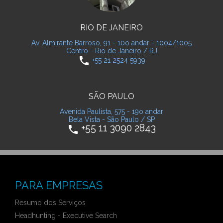
RIO DE JANEIRO
Av. Almirante Barroso, 91 - 10o andar - 1004/1005
Centro - Rio de Janeiro / RJ
phone
+55 21 2524 5939
SÃO PAULO
Avenida Paulista, 575 - 19o andar
Bela Vista - São Paulo / SP
+55 11 3090 2843
phone
PARA EMPRESAS
Resumo dos Serviços
Headhunting - Executive Search