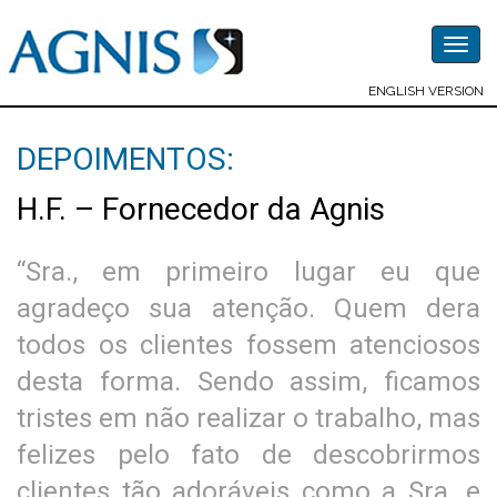
Togg
navig
ENGLISH VERSION
DEPOIMENTOS:
H.F. – Fornecedor da Agnis
“Sra., em primeiro lugar eu que
agradeço sua atenção. Quem dera
todos os clientes fossem atenciosos
desta forma. Sendo assim, ficamos
tristes em não realizar o trabalho, mas
felizes pelo fato de descobrirmos
clientes tão adoráveis como a Sra. e