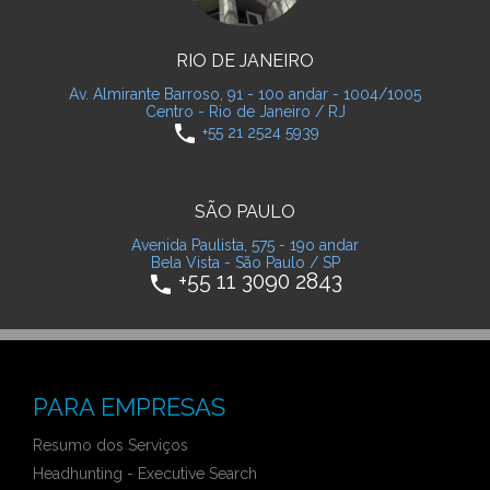
RIO DE JANEIRO
Av. Almirante Barroso, 91 - 10o andar - 1004/1005
Centro - Rio de Janeiro / RJ
phone
+55 21 2524 5939
SÃO PAULO
Avenida Paulista, 575 - 19o andar
Bela Vista - São Paulo / SP
+55 11 3090 2843
phone
PARA EMPRESAS
Resumo dos Serviços
Headhunting - Executive Search