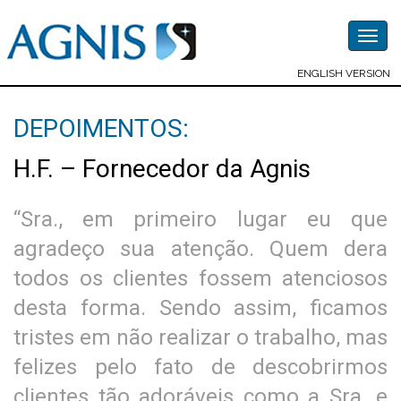
Togg
navig
ENGLISH VERSION
DEPOIMENTOS:
H.F. – Fornecedor da Agnis
“Sra., em primeiro lugar eu que
agradeço sua atenção. Quem dera
todos os clientes fossem atenciosos
desta forma. Sendo assim, ficamos
tristes em não realizar o trabalho, mas
felizes pelo fato de descobrirmos
clientes tão adoráveis como a Sra. e