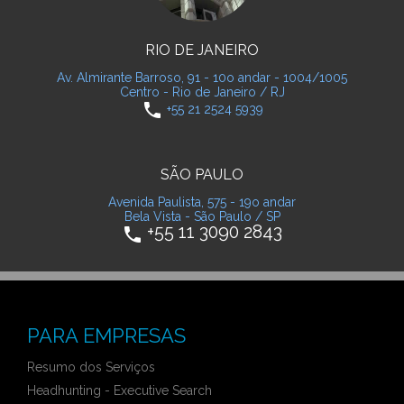
RIO DE JANEIRO
Av. Almirante Barroso, 91 - 10o andar - 1004/1005
Centro - Rio de Janeiro / RJ
phone
+55 21 2524 5939
SÃO PAULO
Avenida Paulista, 575 - 19o andar
Bela Vista - São Paulo / SP
+55 11 3090 2843
phone
PARA EMPRESAS
Resumo dos Serviços
Headhunting - Executive Search