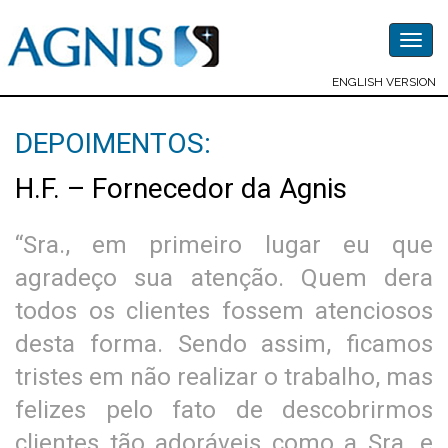
Togg
navig
ENGLISH VERSION
DEPOIMENTOS:
H.F. – Fornecedor da Agnis
“Sra., em primeiro lugar eu que
agradeço sua atenção. Quem dera
todos os clientes fossem atenciosos
desta forma. Sendo assim, ficamos
tristes em não realizar o trabalho, mas
felizes pelo fato de descobrirmos
clientes tão adoráveis como a Sra. e