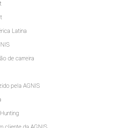
t
t
rica Latina
GNIS
ão de carreira
zido pela AGNIS
a
 Hunting
m cliente da AGNIS