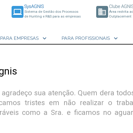
SysAGNIS
Clube AGNI
laptop
business
Sistema de Gestão dos Processos
Área restrita a
de Hunting e R&S para as empresas
Outplacement
expand_more
expand_more
PARA EMPRESAS
PARA PROFISSIONAIS
gnis
e agradeço sua atenção. Quem dera todo
camos tristes em não realizar o traba
oráveis como a Sra. e ficamos no agua