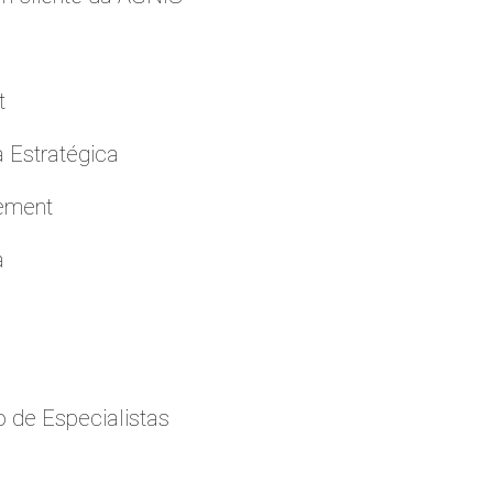
t
a Estratégica
cement
a
 de Especialistas