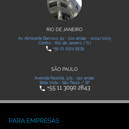
RIO DE JANEIRO
Av. Almirante Barroso, 91 - 10o andar - 1004/1005
Centro - Rio de Janeiro / RJ
phone
+55 21 2524 5939
SÃO PAULO
Avenida Paulista, 575 - 19o andar
Bela Vista - São Paulo / SP
+55 11 3090 2843
phone
PARA EMPRESAS