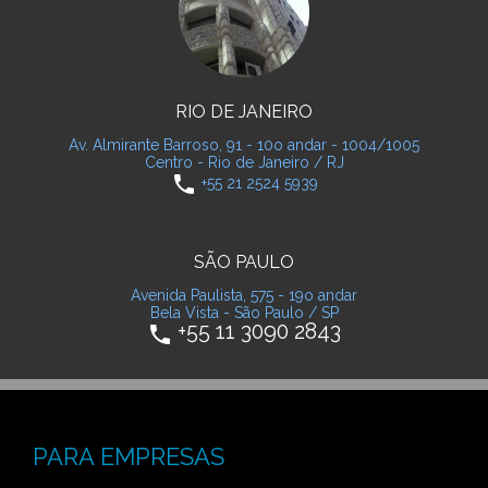
RIO DE JANEIRO
Av. Almirante Barroso, 91 - 10o andar - 1004/1005
Centro - Rio de Janeiro / RJ
phone
+55 21 2524 5939
SÃO PAULO
Avenida Paulista, 575 - 19o andar
Bela Vista - São Paulo / SP
+55 11 3090 2843
phone
PARA EMPRESAS