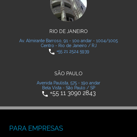
RIO DE JANEIRO
Av. Almirante Barroso, 91 - 10o andar - 1004/1005
Centro - Rio de Janeiro / RJ
phone
+55 21 2524 5939
SÃO PAULO
Avenida Paulista, 575 - 19o andar
Bela Vista - São Paulo / SP
+55 11 3090 2843
phone
PARA EMPRESAS