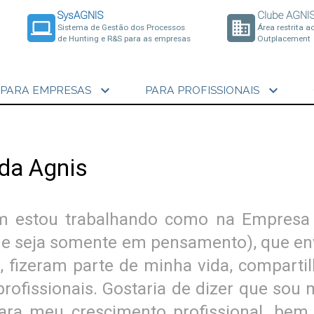
SysAGNIS
Clube AGNI
laptop
business
Sistema de Gestão dos Processos
Área restrita a
de Hunting e R&S para as empresas
Outplacement
expand_more
expand_more
PARA EMPRESAS
PARA PROFISSIONAIS
 da Agnis
m estou trabalhando como na Empresa 
e seja somente em pensamento), que envi
izeram parte de minha vida, compartilha
rofissionais. Gostaria de dizer que sou 
para meu crescimento profissional, be