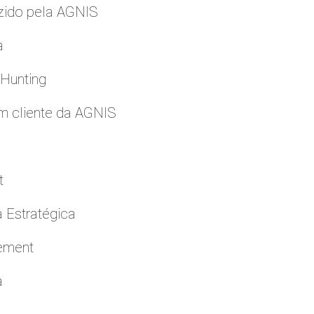
zido pela AGNIS
a
 Hunting
m cliente da AGNIS
t
a Estratégica
cement
a