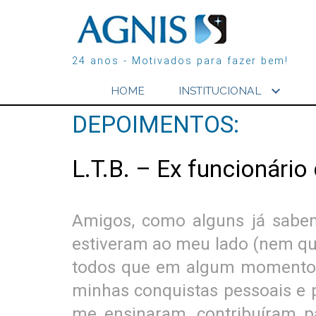
24 anos - Motivados para fazer bem!
expand_more
HOME
INSTITUCIONAL
DEPOIMENTOS:
L.T.B. – Ex funcionário
Amigos, como alguns já sabe
estiveram ao meu lado (nem qu
todos que em algum momento, f
minhas conquistas pessoais e p
me ensinaram, contribuíram 