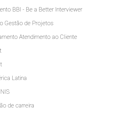
to BBI - Be a Better Interviewer
to Gestão de Projetos
namento Atendimento ao Cliente
t
t
rica Latina
GNIS
ão de carreira