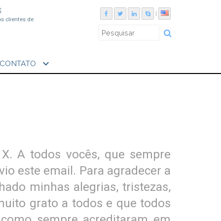
S
|
os clientes de
expand_more
CONTATO
X. A todos vocês, que sempre
o este email. Para agradecer a
do minhas alegrias, tristezas,
muito grato a todos e que todos
m como sempre acreditaram em