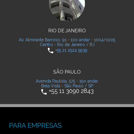
RIO DE JANEIRO
Av. Almirante Barroso, 91 - 10o andar - 1004/1005
Centro - Rio de Janeiro / RJ
phone
+55 21 2524 5939
SÃO PAULO
Avenida Paulista, 575 - 19o andar
Bela Vista - São Paulo / SP
+55 11 3090 2843
phone
PARA EMPRESAS