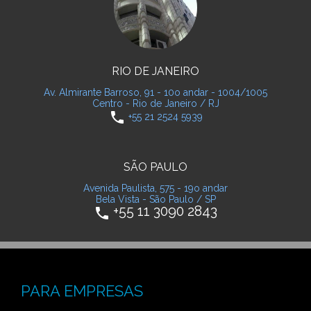
RIO DE JANEIRO
Av. Almirante Barroso, 91 - 10o andar - 1004/1005
Centro - Rio de Janeiro / RJ
phone
+55 21 2524 5939
SÃO PAULO
Avenida Paulista, 575 - 19o andar
Bela Vista - São Paulo / SP
+55 11 3090 2843
phone
PARA EMPRESAS