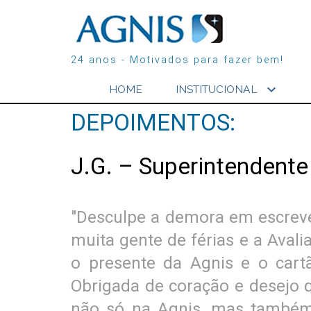
24 anos - Motivados para fazer bem!
expand_more
HOME
INSTITUCIONAL
DEPOIMENTOS:
J.G. – Superintendent
"Desculpe a demora em escrev
muita gente de férias e a Aval
o presente da Agnis e o cartã
Obrigada de coração e desejo q
não só na Agnis, mas também