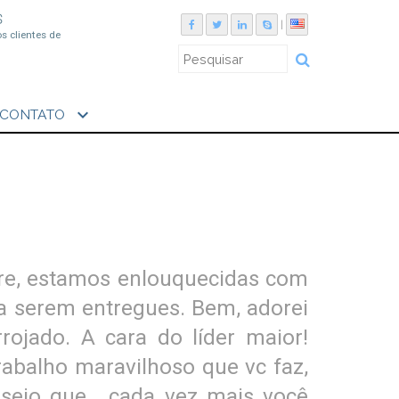
S
|
os clientes de
expand_more
CONTATO
re, estamos enlouquecidas com
ra serem entregues. Bem, adorei
rojado. A cara do líder maior!
rabalho maravilhoso que vc faz,
ejo que , cada vez mais você