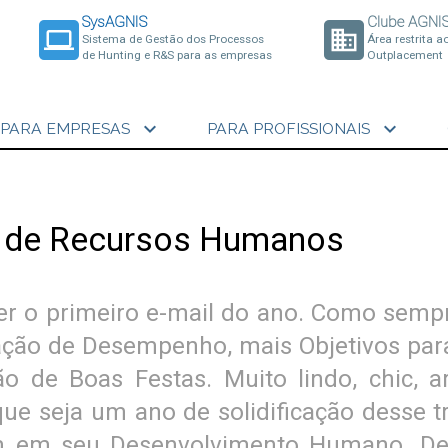
SysAGNIS
Clube AGNI
laptop
business
Sistema de Gestão dos Processos
Área restrita a
de Hunting e R&S para as empresas
Outplacement
expand_more
expand_more
PARA EMPRESAS
PARA PROFISSIONAIS
e de Recursos Humanos
er o primeiro e-mail do ano. Como semp
iação de Desempenho, mais Objetivos pa
o de Boas Festas. Muito lindo, chic, ar
ue seja um ano de solidificação desse t
 em seu Desenvolvimento Humano. Des