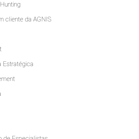
 Hunting
m cliente da AGNIS
t
a Estratégica
cement
a
 de Especialistas