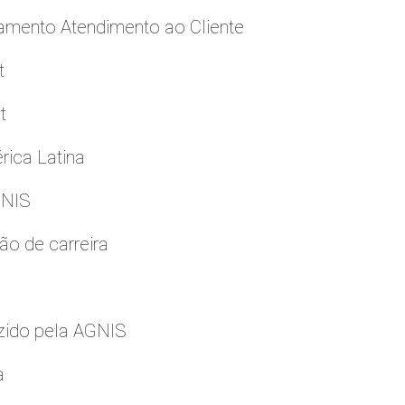
namento Atendimento ao Cliente
t
t
rica Latina
GNIS
ão de carreira
zido pela AGNIS
a