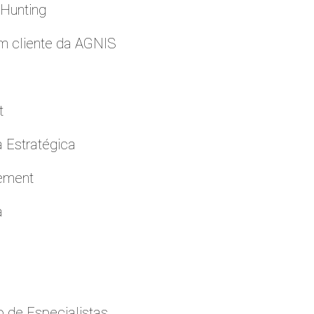
 Hunting
m cliente da AGNIS
t
a Estratégica
cement
a
 de Especialistas