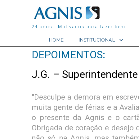
24 anos - Motivados para fazer bem!
expand_more
HOME
INSTITUCIONAL
DEPOIMENTOS:
J.G. – Superintendent
"Desculpe a demora em escrev
muita gente de férias e a Aval
o presente da Agnis e o cartã
Obrigada de coração e desejo q
não só na Agnis, mas também