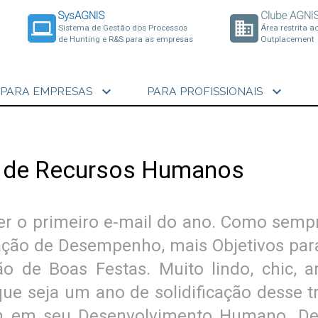
SysAGNIS
Clube AGNI
laptop
business
Sistema de Gestão dos Processos
Área restrita a
de Hunting e R&S para as empresas
Outplacement
expand_more
expand_more
PARA EMPRESAS
PARA PROFISSIONAIS
e de Recursos Humanos
er o primeiro e-mail do ano. Como semp
iação de Desempenho, mais Objetivos pa
o de Boas Festas. Muito lindo, chic, ar
ue seja um ano de solidificação desse t
 em seu Desenvolvimento Humano. Des