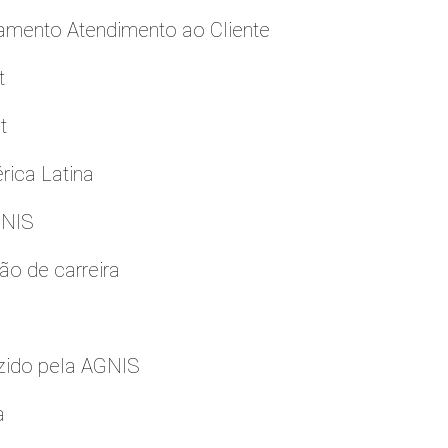
namento Atendimento ao Cliente
t
t
rica Latina
GNIS
ão de carreira
zido pela AGNIS
a