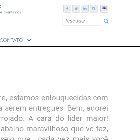
S
|
os clientes de
expand_more
CONTATO
re, estamos enlouquecidas com
ra serem entregues. Bem, adorei
rojado. A cara do líder maior!
rabalho maravilhoso que vc faz,
ejo que , cada vez mais você