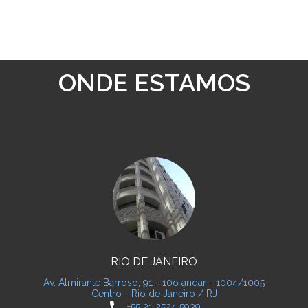
ONDE ESTAMOS
RIO DE JANEIRO
Av. Almirante Barroso, 91 - 10o andar - 1004/1005
Centro - Rio de Janeiro / RJ
phone
+55 21 2524 5939