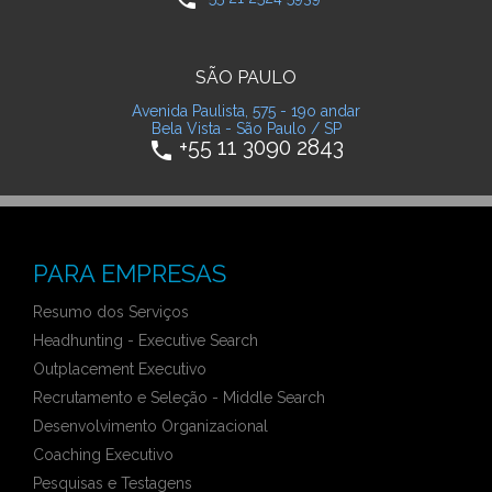
SÃO PAULO
Avenida Paulista, 575 - 19o andar
Bela Vista - São Paulo / SP
+55 11 3090 2843
phone
PARA EMPRESAS
Resumo dos Serviços
Headhunting - Executive Search
Outplacement Executivo
Recrutamento e Seleção - Middle Search
Desenvolvimento Organizacional
Coaching Executivo
Pesquisas e Testagens