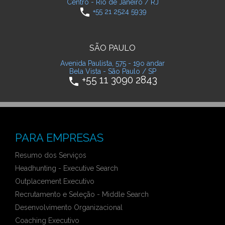
Centro - Rio de Janeiro / RJ
phone
+55 21 2524 5939
SÃO PAULO
Avenida Paulista, 575 - 19o andar
Bela Vista - São Paulo / SP
+55 11 3090 2843
phone
PARA EMPRESAS
Resumo dos Serviços
Headhunting - Executive Search
Outplacement Executivo
Recrutamento e Seleção - Middle Search
Desenvolvimento Organizacional
Coaching Executivo