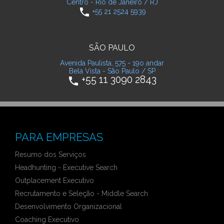
Centro - Rio de Janeiro / RJ
phone
+55 21 2524 5939
SÃO PAULO
Avenida Paulista, 575 - 19o andar
Bela Vista - São Paulo / SP
+55 11 3090 2843
phone
PARA EMPRESAS
Resumo dos Serviços
Headhunting - Executive Search
Outplacement Executivo
Recrutamento e Seleção - Middle Search
Desenvolvimento Organizacional
Coaching Executivo