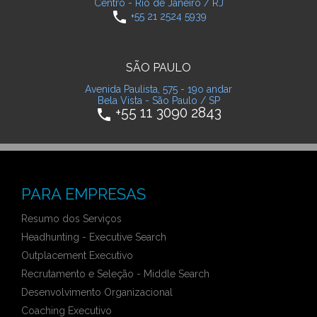
Centro - Rio de Janeiro / RJ
phone
+55 21 2524 5939
SÃO PAULO
Avenida Paulista, 575 - 19o andar
Bela Vista - São Paulo / SP
+55 11 3090 2843
phone
PARA EMPRESAS
Resumo dos Serviços
Headhunting - Executive Search
Outplacement Executivo
Recrutamento e Seleção - Middle Search
Desenvolvimento Organizacional
Coaching Executivo