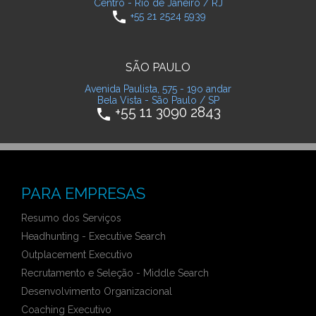
Centro - Rio de Janeiro / RJ
phone
+55 21 2524 5939
SÃO PAULO
Avenida Paulista, 575 - 19o andar
Bela Vista - São Paulo / SP
+55 11 3090 2843
phone
PARA EMPRESAS
Resumo dos Serviços
Headhunting - Executive Search
Outplacement Executivo
Recrutamento e Seleção - Middle Search
Desenvolvimento Organizacional
Coaching Executivo