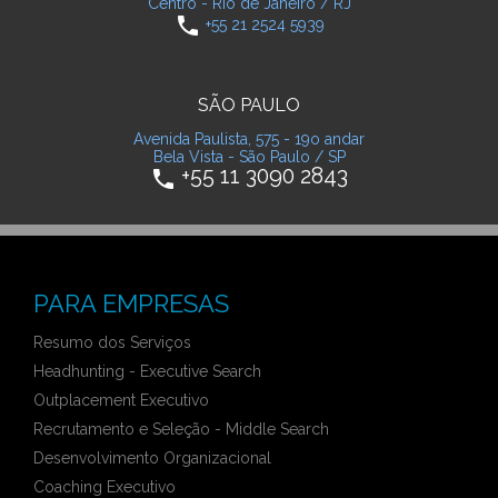
Centro - Rio de Janeiro / RJ
phone
+55 21 2524 5939
SÃO PAULO
Avenida Paulista, 575 - 19o andar
Bela Vista - São Paulo / SP
+55 11 3090 2843
phone
PARA EMPRESAS
Resumo dos Serviços
Headhunting - Executive Search
Outplacement Executivo
Recrutamento e Seleção - Middle Search
Desenvolvimento Organizacional
Coaching Executivo