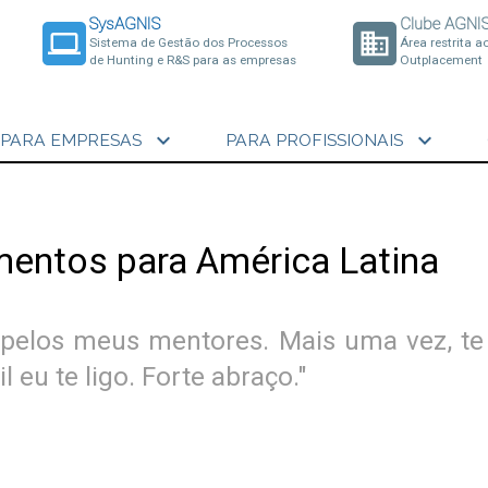
SysAGNIS
Clube AGNI
laptop
business
Sistema de Gestão dos Processos
Área restrita a
de Hunting e R&S para as empresas
Outplacement
expand_more
expand_more
PARA EMPRESAS
PARA PROFISSIONAIS
imentos para América Latina
 pelos meus mentores. Mais uma vez, te 
 eu te ligo. Forte abraço."