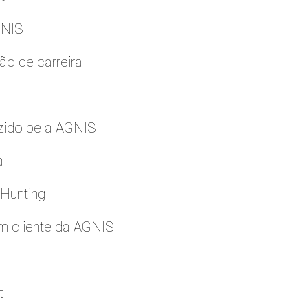
GNIS
ão de carreira
zido pela AGNIS
a
 Hunting
m cliente da AGNIS
t