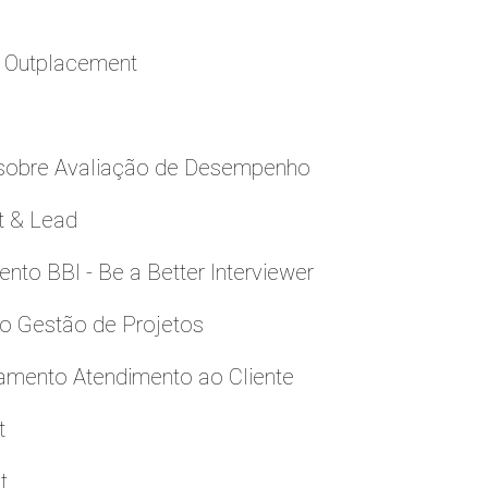
a Outplacement
 sobre Avaliação de Desempenho
t & Lead
to BBI - Be a Better Interviewer
to Gestão de Projetos
namento Atendimento ao Cliente
t
t