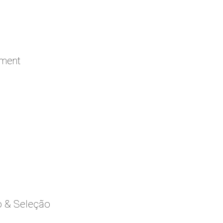
ement
o & Seleção