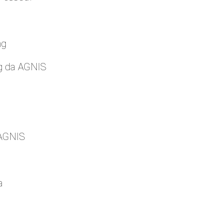
ng
g da AGNIS
 AGNIS
a