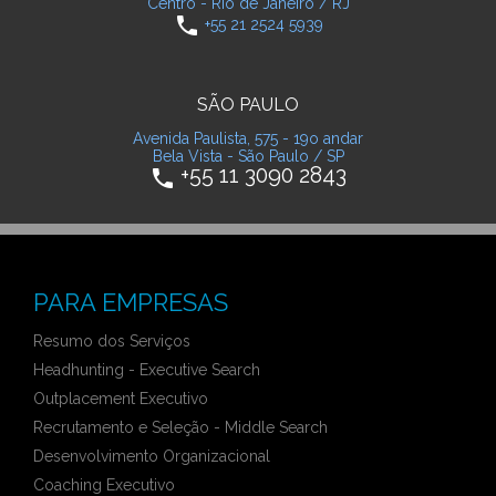
Centro - Rio de Janeiro / RJ
phone
+55 21 2524 5939
SÃO PAULO
Avenida Paulista, 575 - 19o andar
Bela Vista - São Paulo / SP
+55 11 3090 2843
phone
PARA EMPRESAS
Resumo dos Serviços
Headhunting - Executive Search
Outplacement Executivo
Recrutamento e Seleção - Middle Search
Desenvolvimento Organizacional
Coaching Executivo