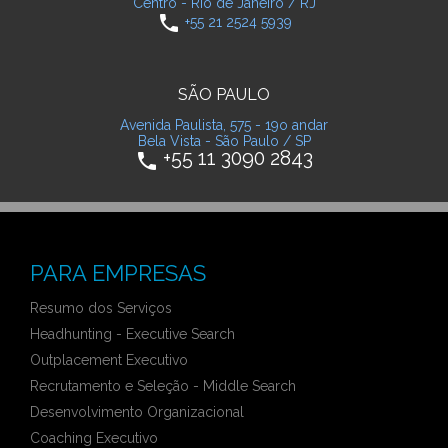
Centro - Rio de Janeiro / RJ
phone
+55 21 2524 5939
SÃO PAULO
Avenida Paulista, 575 - 19o andar
Bela Vista - São Paulo / SP
+55 11 3090 2843
phone
PARA EMPRESAS
Resumo dos Serviços
Headhunting - Executive Search
Outplacement Executivo
Recrutamento e Seleção - Middle Search
Desenvolvimento Organizacional
Coaching Executivo